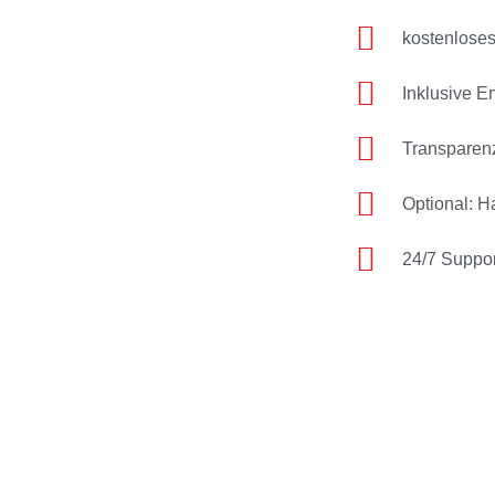
kostenlose
Inklusive E
Transparenz
Optional: 
24/7 Suppor