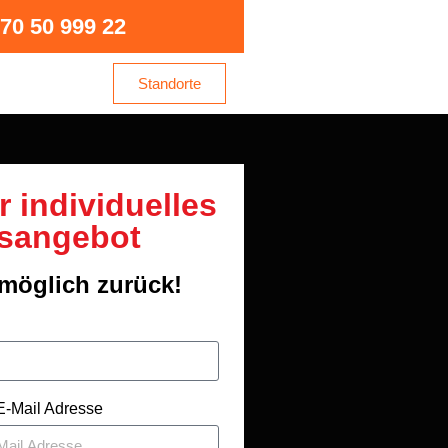
70 50 999 22
Standorte
hr individuelles
sangebot
tmöglich zurück!
 E-Mail Adresse