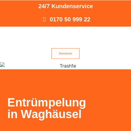
24/7 Kundenservice
0170 50 999 22
Standorte
Entrümpelung
in Waghäusel