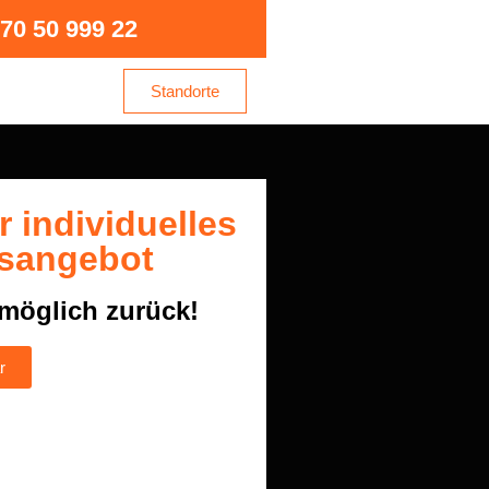
70 50 999 22
Standorte
hr individuelles
sangebot
tmöglich zurück!
r