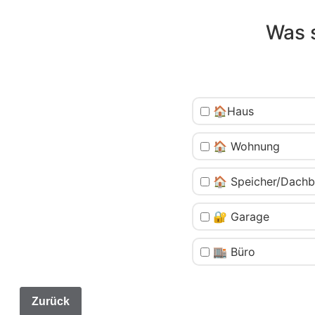
Was 
🏠Haus
🏠 Wohnung
🏠 Speicher/Dach
🔐 Garage
🏬 Büro
Zurück