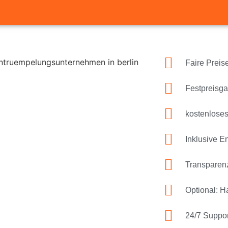
Faire Preis
Festpreisga
kostenlose
Inklusive E
Transparenz
Optional: 
24/7 Suppor