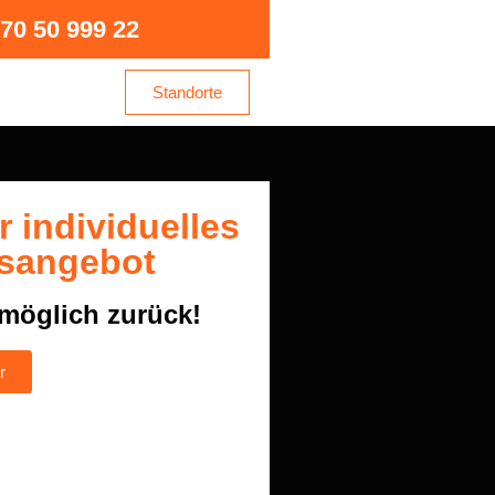
70 50 999 22
Standorte
hr individuelles
sangebot
tmöglich zurück!
r