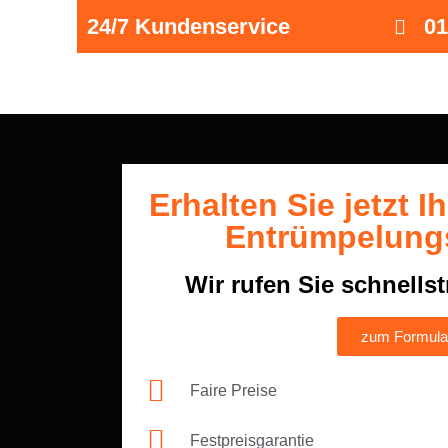
24/7 Kundenservice
01
Erhalten Sie jetzt I
Entrümpelung
Wir rufen Sie schnells
zum Formula
Faire Preise
Festpreisgarantie