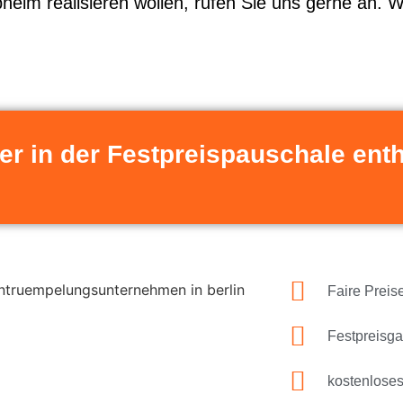
pheim realisieren wollen, rufen Sie uns gerne an. W
er in der Festpreispauschale enth
Faire Preis
Festpreisga
kostenlose