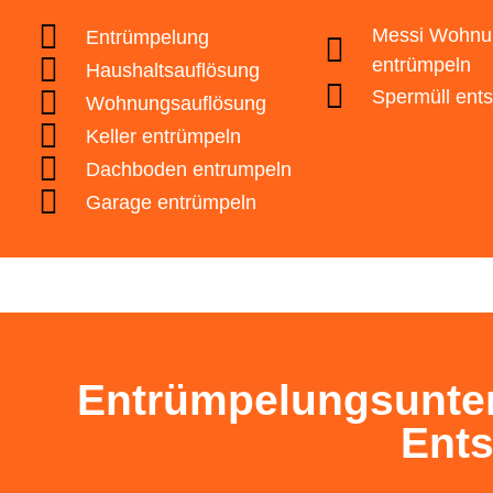
✅ Mehr als 101 m²
👷 Gartenabfall
🕒 Ich habe kein Datum f
Messi Wohnu
Entrümpelung
👷 Sonstiges
entrümpeln
Haushaltsauflösung
🕒 Ich brauche eine Bera
Zurück
Spermüll ent
Wohnungsauflösung
Zurück
Keller entrümpeln
Zurück
Zurück
Dachboden entrumpeln
Datenschutz
ist gelesen und akzeptier
Garage entrümpeln
Zurück
Entrümpelungsunte
Ent