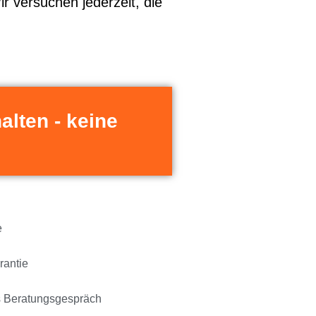
ir versuchen jederzeit, die
alten - keine
e
rantie
s Beratungsgespräch