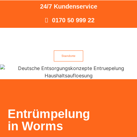
24/7 Kundenservice
0170 50 999 22
Standorte
Entrümpelung
in Worms