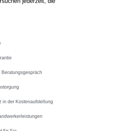
rsuchen jederzeit, die
e
rantie
s Beratungsgespräch
nstorgung
 in der Kostenaufstellung
Handwerkerleistungen
t für Sie