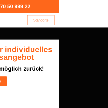
70 50 999 22
Standorte
hr individuelles
sangebot
tmöglich zurück!
r