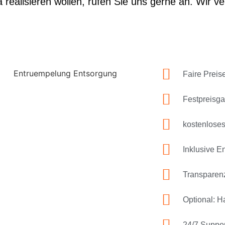
a realisieren wollen, rufen Sie uns gerne an. Wir ve
Faire Preis
Festpreisga
kostenlose
Inklusive E
Transparenz
Optional: 
24/7 Suppor