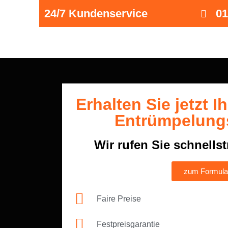
24/7 Kundenservice
01
Erhalten Sie jetzt I
Entrümpelung
Wir rufen Sie schnells
zum Formula
Faire Preise
Festpreisgarantie