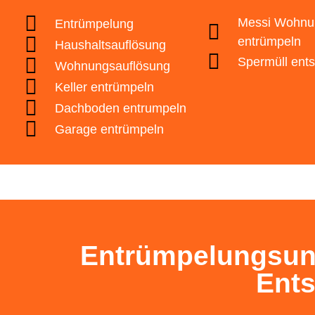
✅ Mehr als 101 m²
👷 Gartenabfall
🕒 Ich habe kein Datum f
Messi Wohnu
Entrümpelung
👷 Sonstiges
entrümpeln
Haushaltsauflösung
🕒 Ich brauche eine Bera
Zurück
Spermüll ent
Wohnungsauflösung
Zurück
Keller entrümpeln
Zurück
Zurück
Dachboden entrumpeln
Datenschutz
ist gelesen und akzeptier
Garage entrümpeln
Zurück
Entrümpelungsunt
Ent