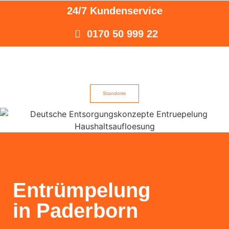
24/7 Kundenservice
0170 50 999 22
Standorte
Entrümpelung
in Paderborn