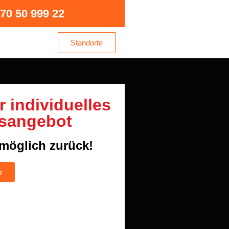
70 50 999 22
Standorte
hr individuelles
sangebot
tmöglich zurück!
r