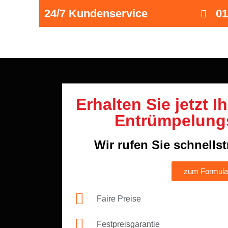
24/7 Kundenservice
01
Erhalten Sie jetzt I
Entrümpelung
Wir rufen Sie schnells
zum Formula
Faire Preise
Festpreisgarantie