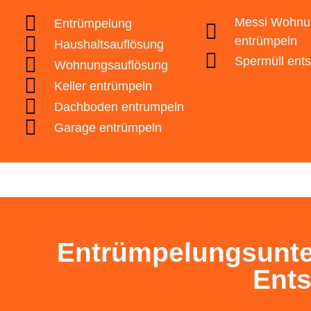
✅ Mehr als 101 m²
👷 Gartenabfall
🕒 Ich habe kein Datum f
Messi Wohnu
Entrümpelung
👷 Sonstiges
entrümpeln
Haushaltsauflösung
🕒 Ich brauche eine Bera
Zurück
Spermüll ent
Wohnungsauflösung
Zurück
Keller entrümpeln
Zurück
Zurück
Dachboden entrumpeln
Datenschutz
ist gelesen und akzeptier
Garage entrümpeln
Zurück
Entrümpelungsunte
Ent