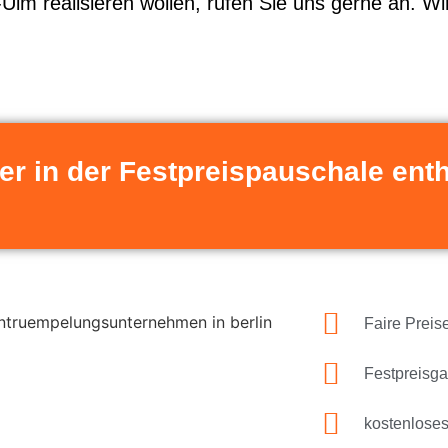
-Ulm realisieren wollen, rufen Sie uns gerne an. Wi
er in der Festpreispauschale enth
Faire Preis
Festpreisga
kostenlose