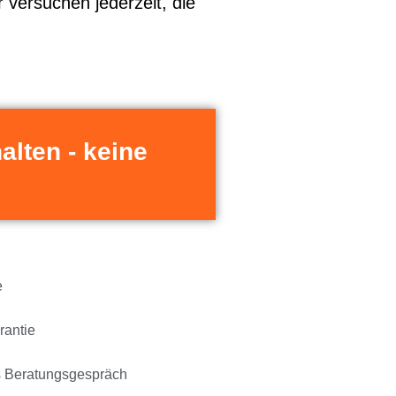
r versuchen jederzeit, die
alten - keine
e
rantie
s Beratungsgespräch