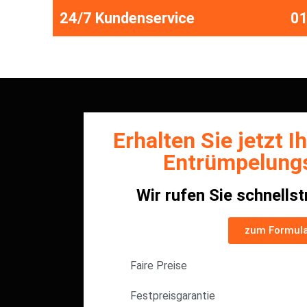
24/7 Kundenservice
01
Erhalten Sie jetzt Ih
Entrümpelung
Wir rufen Sie schnells
zum Formul
Faire Preise
Festpreisgarantie