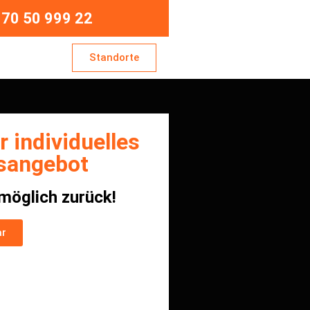
70 50 999 22
Standorte
r individuelles
sangebot
tmöglich zurück!
ar