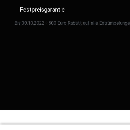
Festpreisgarantie
Bis 30.10.2022 - 500 Euro Rabatt​ auf alle Entrümpelunge