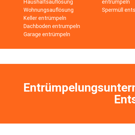
👷 Sonstiges
Haushaltsauflösung
entrümpeln
🕒 Ich brauche eine Bera
Zurück
Wohnungsauflösung
Spermüll ent
Keller entrümpeln
Zurück
Zurück
Zurück
Dachboden entrumpeln
Garage entrümpeln
Datenschutz
ist gelesen und akzeptier
Zurück
Entrümpelungsunter
Ent