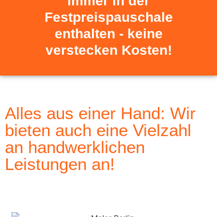
immer in der
Festpreispauschale
enthalten - keine
verstecken Kosten!
Alles aus einer Hand: Wir
bieten auch eine Vielzahl
an handwerklichen
Leistungen an!