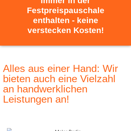
immer in der
Festpreispauschale
enthalten - keine
verstecken Kosten!
Alles aus einer Hand: Wir
bieten auch eine Vielzahl
an handwerklichen
Leistungen an!